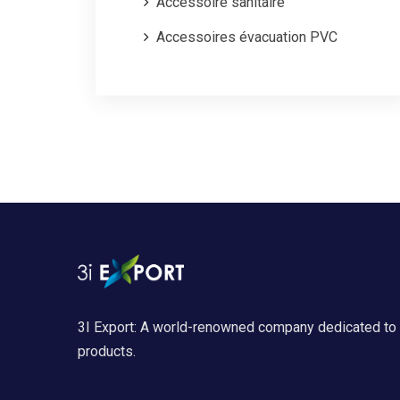
Accessoire sanitaire
Accessoires évacuation PVC
3I Export: A world-renowned company dedicated to 
products.