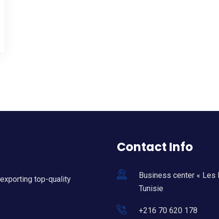
Contact Info
Business center « Les 
exporting top-quality
Tunisie
+216 70 620 178