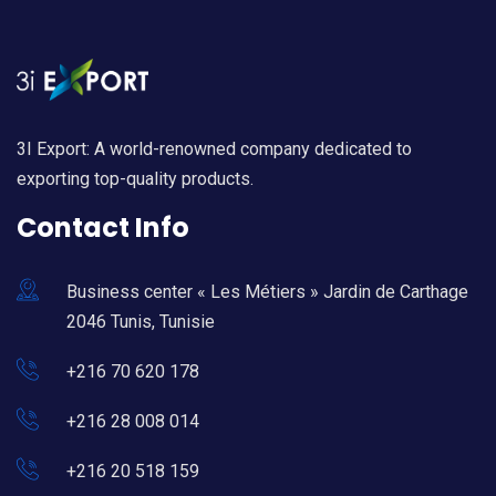
3I Export: A world-renowned company dedicated to
exporting top-quality products.
Contact Info
Business center « Les Métiers » Jardin de Carthage
2046 Tunis, Tunisie
+216 70 620 178
+216 28 008 014
+216 20 518 159