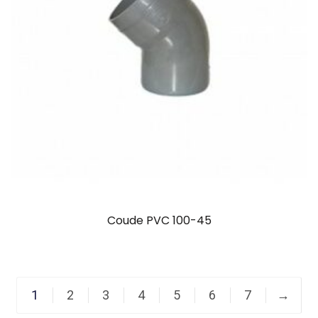
Coude PVC 100-45
1
2
3
4
5
6
7
→