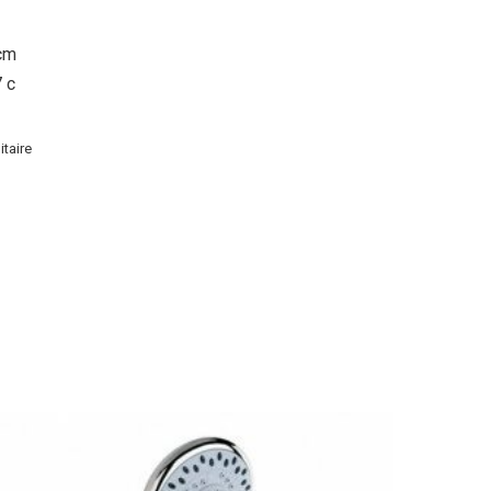
 cm
7 c
itaire