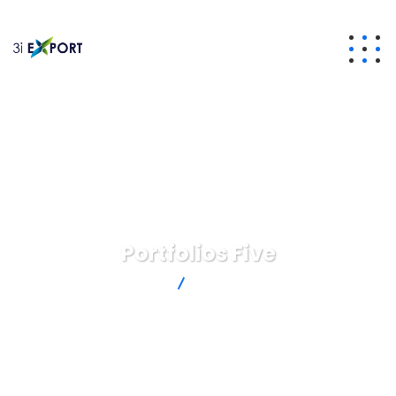
Portfolios Five
3iexport
Portfolios Five